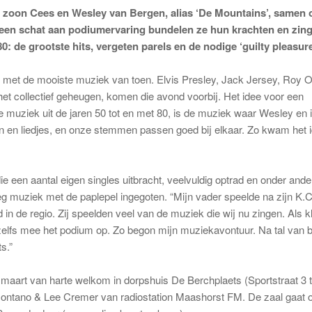
 zoon Cees en Wesley van Bergen, alias ‘De Mountains’, samen o
een schat aan podiumervaring bundelen ze hun krachten en zin
 ’80: de grootste hits, vergeten parels en de nodige ‘guilty pleasure
g met de mooiste muziek van toen. Elvis Presley, Jack Jersey, Roy O
het collectief geheugen, komen die avond voorbij. Het idee voor een
muziek uit de jaren 50 tot en met 80, is de muziek waar Wesley en ik
en en liedjes, en onze stemmen passen goed bij elkaar. Zo kwam het
e een aantal eigen singles uitbracht, veelvuldig optrad en onder ande
 muziek met de paplepel ingegoten. “Mijn vader speelde na zijn K.C
in de regio. Zij speelden veel van de muziek die wij nu zingen. Als k
zelfs mee het podium op. Zo begon mijn muziekavontuur. Na tal van 
s.”
maart van harte welkom in dorpshuis De Berchplaets (Sportstraat 3 
ntano & Lee Cremer van radiostation Maashorst FM. De zaal gaat