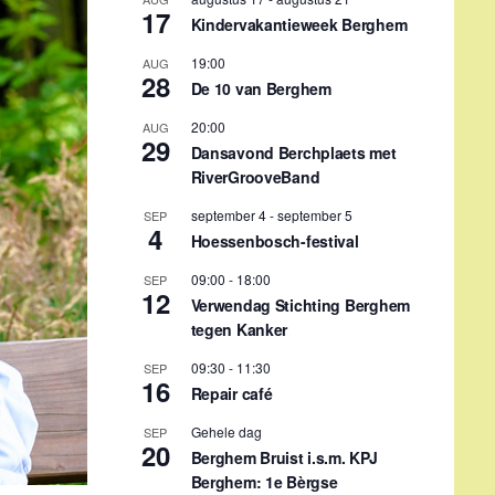
17
Kindervakantieweek Berghem
19:00
AUG
28
De 10 van Berghem
20:00
AUG
29
Dansavond Berchplaets met
RiverGrooveBand
september 4
-
september 5
SEP
4
Hoessenbosch-festival
09:00
-
18:00
SEP
12
Verwendag Stichting Berghem
tegen Kanker
09:30
-
11:30
SEP
16
Repair café
Gehele dag
SEP
20
Berghem Bruist i.s.m. KPJ
Berghem: 1e Bèrgse