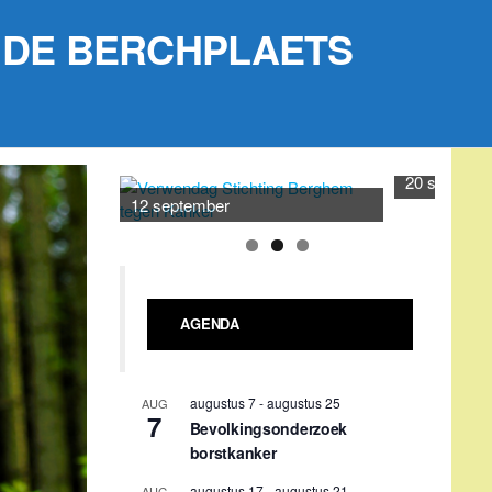
IN DE BERCHPLAETS
20 septemb
12 september
AGENDA
augustus 7
-
augustus 25
AUG
7
Bevolkingsonderzoek
borstkanker
augustus 17
-
augustus 21
AUG