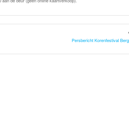
0 aan de deur (geen online kaartverkoop).
Persbericht Korenfestival Be