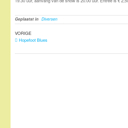
19.30 uur, aanvang van de show is 20.00 uur. Entree is € 2,5
Geplaatst in
Diversen
Bericht
Vorig
VORIGE
bericht
Hopefoot Blues
navigatie