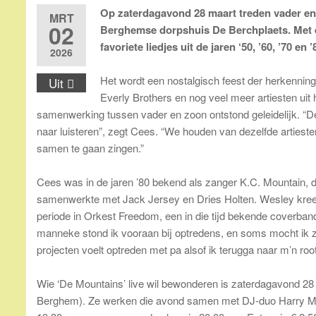
Op zaterdagavond 28 maart treden vader en
MRT
02
Berghemse dorpshuis De Berchplaets. Met 
favoriete liedjes uit de jaren ‘50, ’60, ’70 en
2026
Het wordt een nostalgisch feest der herkennin
Uit
Everly Brothers en nog veel meer artiesten uit 
samenwerking tussen vader en zoon ontstond geleidelijk. “De 
naar luisteren”, zegt Cees. “We houden van dezelfde artiest
samen te gaan zingen.”
Cees was in de jaren ’80 bekend als zanger K.C. Mountain, di
samenwerkte met Jack Jersey en Dries Holten. Wesley kreeg
periode in Orkest Freedom, een in die tijd bekende coverband 
manneke stond ik vooraan bij optredens, en soms mocht ik 
projecten voelt optreden met pa alsof ik terugga naar m’n root
Wie ‘De Mountains’ live wil bewonderen is zaterdagavond 28 
Berghem). Ze werken die avond samen met DJ-duo Harry Mo