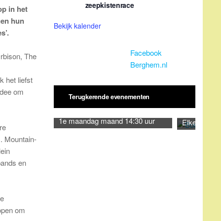
zeepkistenrace
p in het
gen hun
Bekijk kalender
s’.
Facebook
rbison, The
Berghem.nl
 het liefst
 idee om
Terugkerende evenementen
1e maandag maand 14:30 uur
Elke dinsda
re
. Mountain-
lein
bands en
te
 open om