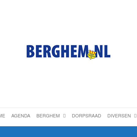
Bérgs nieuws door en voor
ME
AGENDA
BERGHEM
DORPSRAAD
DIVERSEN