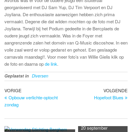
Avonds was er voor de oudere jeugd een Stuiterbal
georganiseerd met DJ Sam Yup, DJ Tim Verpoort en DJ
Joyliana. De enthousiaste aanwezigen hebben zich prima
vermaakt. Degene die dat wilden mochten op de foto met DJ
Joyliana. Terwijl bij het Podium gedeelte in de Bercplaets de
oudere jeugd zich vermaakte. Was in de Foyer met
aangrenzende zalen het domein van Q-Music discoshow. In een
volle zaal werd er volop gedanst en gehost. Een geslaagde
carnavals maandag!!. Voor meer foto’s van Willie Gielis klik op
de foto en daarna op
de link
.
Geplaatst in
Diversen
Bericht
Vorig
Vo
VORIGE
VOLGENDE
bericht
be
Opbouw verlichte-optocht
Hopefoot Blues
navigatie
zondag
20 september