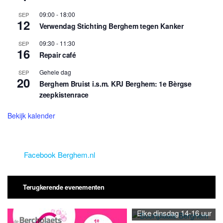
09:00
-
18:00
SEP
12
Verwendag Stichting Berghem tegen Kanker
09:30
-
11:30
SEP
16
Repair café
Gehele dag
SEP
20
Berghem Bruist i.s.m. KPJ Berghem: 1e Bèrgse
zeepkistenrace
Bekijk kalender
Facebook Berghem.nl
Terugkerende evenementen
Elke dinsdag 14-16 uur