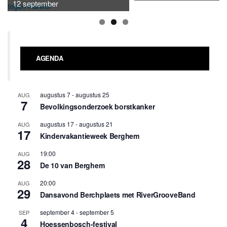
12 september
AGENDA
augustus 7
-
augustus 25
AUG
7
Bevolkingsonderzoek borstkanker
augustus 17
-
augustus 21
AUG
17
Kindervakantieweek Berghem
19:00
AUG
28
De 10 van Berghem
20:00
AUG
29
Dansavond Berchplaets met RiverGrooveBand
september 4
-
september 5
SEP
4
Hoessenbosch-festival