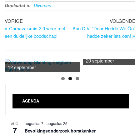
Geplaatst in
Diversen
Bericht
Vorig
Vo
VORIGE
VOLGENDE
bericht
be
Carnavalsmis 2.0 weer met
Aan C.V. “Doar Hedde Wè Ôn”
navigatie
een duidelijke boodschap!
hedde zeker iets oan!
20 september
12 september
AGENDA
augustus 7
-
augustus 25
AUG
7
Bevolkingsonderzoek borstkanker