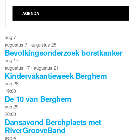
AGENDA
aug
7
augustus 7
-
augustus 25
Bevolkingsonderzoek borstkanker
aug
17
augustus 17
-
augustus 21
Kindervakantieweek Berghem
aug
28
19:00
De 10 van Berghem
aug
29
20:00
Dansavond Berchplaets met
RiverGrooveBand
sep
4