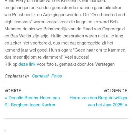
Prins Ferry d’n Urste van het Knollenrijk een dartbord
omgehangen en konden gemaskerde mannen gaan uitmaken
wie Prinsheerlijk en Adje gingen worden. De “One-hundred and
eightiessssss” waren vooral voor die lange en zo werd Bob
Manders de nieuwe Prinsheerlijk van de Raad van Ongeregeld
en Bas Weijts zijn adje. Hullie toespraken waren niet al te lang
en zeker niet voorbereid, dus met dat ongeregelde zit het
komend jaar wel goed. Hun slogan: “Geen haar om te kammen,
dus meer tijd om te vlammen!” Veel succes!
Klik op
deze link
voor foto’s, gemaakt door Jos Verstegen
Geplaatst in
Carnaval
Fotos
Bericht
Vorig
Vo
VORIGE
VOLGENDE
bericht
be
Donatie Berchs-Heem aan
Harm van den Berg Vrijwilliger
navigatie
St. Berghem tegen Kanker
van het Jaar 2025!