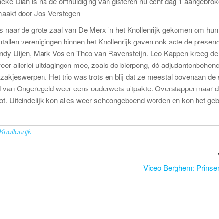
neke Dian is na de onthuldiging van gisteren nu echt dag 1 aangebrok
maakt door Jos Verstegen
 naar de grote zaal van De Merx in het Knollenrijk gekomen om hun fe
ntallen verenigingen binnen het Knollenrijk gaven ook acte de presen
indy Uijen, Mark Vos en Theo van Ravensteijn. Leo Kappen kreeg de 
er allerlei uitdagingen mee, zoals de bierpong, dé adjudantenbehend
zakjeswerpen. Het trio was trots en blij dat ze meestal bovenaan de 
 van Ongeregeld weer eens ouderwets uitpakte. Overstappen naar de
ot. Uiteindelijk kon alles weer schoongeboend worden en kon het ge
Knollenrijk
Video Berghem: Prinsen