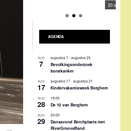
17
Kindervakantieweek Berghem
19:00
AUG
28
De 10 van Berghem
20:00
AUG
29
Dansavond Berchplaets met
RiverGrooveBand
september 4
-
september 5
SEP
4
Hoessenbosch-festival
09:00
-
18:00
SEP
12
Verwendag Stichting Berghem
tegen Kanker
09:30
-
11:30
SEP
16
Repair café
Gehele dag
SEP
20
Berghem Bruist i.s.m. KPJ
Berghem: 1e Bèrgse