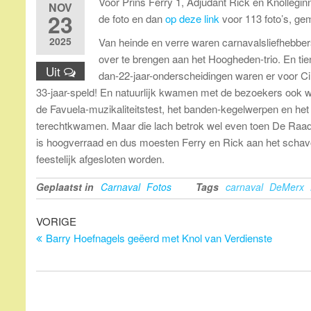
Voor Prins Ferry 1, Adjudant Rick en Knollegin
NOV
23
de foto en dan
op deze link
voor 113 foto’s, ge
2025
Van heinde en verre waren carnavalsliefhebbers
over te brengen aan het Hoogheden-trio. En tie
Uit
dan-22-jaar-onderscheidingen waren er voor C
33-jaar-speld! En natuurlijk kwamen met de bezoekers ook we
de Favuela-muzikaliteitstest, het banden-kegelwerpen en het 
terechtkwamen. Maar die lach betrok wel even toen De Raad
is hoogverraad en dus moesten Ferry en Rick aan het schav
feestelijk afgesloten worden.
Geplaatst in
Carnaval
Fotos
Tags
carnaval
DeMerx
Bericht
Vorig
VORIGE
bericht
Barry Hoefnagels geëerd met Knol van Verdienste
navigatie