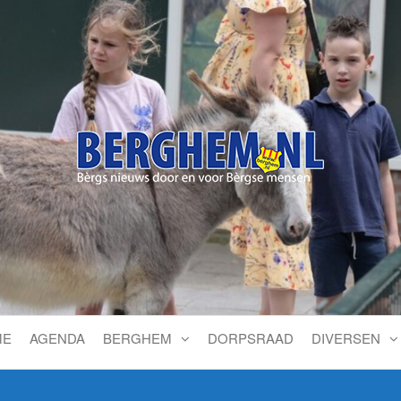
Bérgs nieuws door en voor
ME
AGENDA
BERGHEM
DORPSRAAD
DIVERSEN