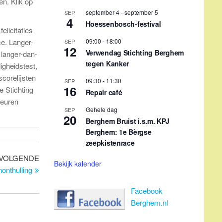
en. Klik op
zeepkistenrace
Bekijk kalender
licitaties
ce. Langer-
Facebook
langer-dan-
Berghem.nl
igheidstest,
scorelijsten
 Stichting
Terugkerende evenementen
beuren
1e maandag maand 14:30 uur
Elke dinsda
Volgend
VOLGENDE
bericht
onthulling