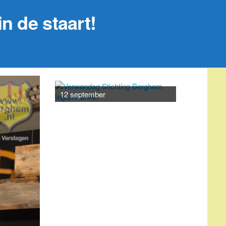
n de staart!
20 septemb
12 september
AGENDA
augustus 7
-
augustus 25
AUG
7
Bevolkingsonderzoek
borstkanker
augustus 17
-
augustus 21
AUG