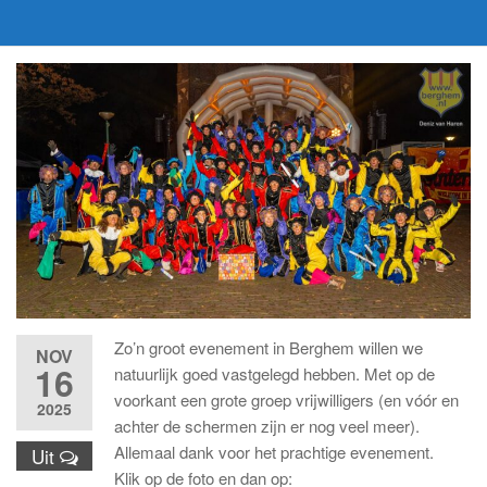
Zo’n groot evenement in Berghem willen we
NOV
16
natuurlijk goed vastgelegd hebben. Met op de
voorkant een grote groep vrijwilligers (en vóór en
2025
achter de schermen zijn er nog veel meer).
Allemaal dank voor het prachtige evenement.
Uit
Klik op de foto en dan op: