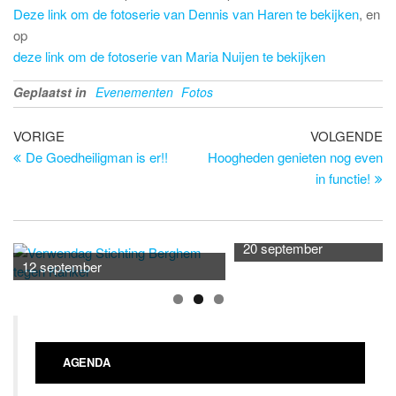
Deze link om de fotoserie van Dennis van Haren te bekijken
, en
op
deze link om de fotoserie van Maria Nuijen te bekijken
Geplaatst in
Evenementen
Fotos
Bericht
Vorig
Vo
VORIGE
VOLGENDE
bericht
be
De Goedheiligman is er!!
Hoogheden genieten nog even
navigatie
in functie!
20 september
12 september
AGENDA