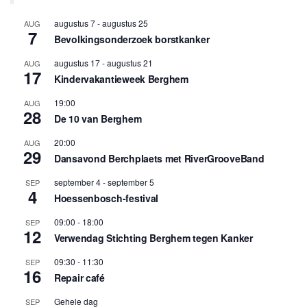
augustus 7
-
augustus 25
AUG
7
Bevolkingsonderzoek borstkanker
augustus 17
-
augustus 21
AUG
17
Kindervakantieweek Berghem
19:00
AUG
28
De 10 van Berghem
20:00
AUG
29
Dansavond Berchplaets met RiverGrooveBand
september 4
-
september 5
SEP
4
Hoessenbosch-festival
09:00
-
18:00
SEP
12
Verwendag Stichting Berghem tegen Kanker
09:30
-
11:30
SEP
16
Repair café
Gehele dag
SEP