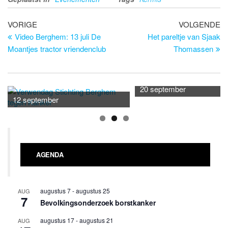
Bericht
Vorig
Vo
VORIGE
VOLGENDE
bericht
be
Video Berghem: 13 juli De
Het pareltje van Sjaak
navigatie
Moantjes tractor vriendenclub
Thomassen
20 september
12 september
AGENDA
augustus 7
-
augustus 25
AUG
7
Bevolkingsonderzoek borstkanker
augustus 17
-
augustus 21
AUG