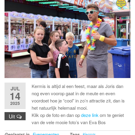
Kermis is altijd al een feest, maar als Joris dan
JUL
14
nog even voorop gaat in de meute en even
voordoet hoe je “cool” in zo’n attractie zit, dan is
2025
het natuurlijk helemaal mooi.
Klik op de foto en dan op
deze link
om te geniet
Uit
van de vele mooie foto’s van Eva Bos
Geplaatst in
Evenementen
Tags
Kermis