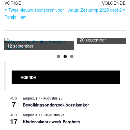
Bericht
Vorig
Vo
VORIGE
VOLGENDE
bericht
be
Twee nieuwe sponsoren voor
Jeugd Zeskamp 2025 deel-2
navigatie
Pontje Ham
20 september
12 september
AGENDA
augustus 7
-
augustus 25
AUG
7
Bevolkingsonderzoek borstkanker
augustus 17
-
augustus 21
AUG
17
Kindervakantieweek Berghem