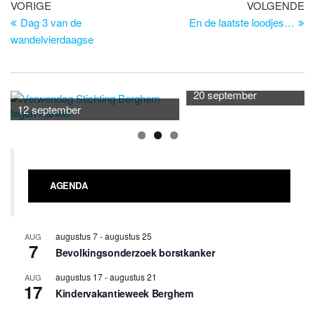
Bericht
Vorig
Vo
VORIGE
VOLGENDE
bericht
be
Dag 3 van de
En de laatste loodjes…
navigatie
wandelvierdaagse
20 september
12 september
AGENDA
augustus 7
-
augustus 25
AUG
7
Bevolkingsonderzoek borstkanker
augustus 17
-
augustus 21
AUG
17
Kindervakantieweek Berghem