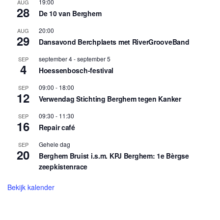
19:00
AUG
28
De 10 van Berghem
20:00
AUG
29
Dansavond Berchplaets met RiverGrooveBand
september 4
-
september 5
SEP
4
Hoessenbosch-festival
09:00
-
18:00
SEP
12
Verwendag Stichting Berghem tegen Kanker
09:30
-
11:30
SEP
16
Repair café
Gehele dag
SEP
20
Berghem Bruist i.s.m. KPJ Berghem: 1e Bèrgse
zeepkistenrace
Bekijk kalender