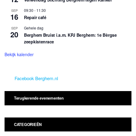
09:30
-
11:30
SEP
16
Repair café
Gehele dag
SEP
20
Berghem Bruist i.s.m. KPJ Berghem: 1e Bèrgse
zeepkistenrace
Bekijk kalender
Facebook Berghem.nl
Terugkerende evenementen
CATEGORIEËN