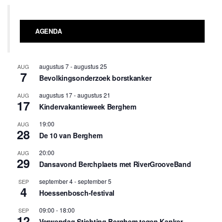
AGENDA
augustus 7
-
augustus 25
AUG
7
Bevolkingsonderzoek borstkanker
augustus 17
-
augustus 21
AUG
17
Kindervakantieweek Berghem
19:00
AUG
28
De 10 van Berghem
20:00
AUG
29
Dansavond Berchplaets met RiverGrooveBand
september 4
-
september 5
SEP
4
Hoessenbosch-festival
09:00
-
18:00
SEP
12
Verwendag Stichting Berghem tegen Kanker