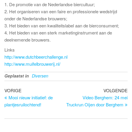
1. De promotie van de Nederlandse biercultuur;
2. Het organiseren van een faire en professionele wedstrijd
onder de Nederlandse brouwers;
3. Het bieden van een kwaliteitslabel aan de bierconsument;
4. Het bieden van een sterk marketinginstrument aan de
deelnemende brouwers.
Links
http://www.dutchbeerchallenge.nl
http://www.muifelbrouwerij.nl/
Geplaatst in
Diversen
Bericht
Vorig
Vo
VORIGE
VOLGENDE
bericht
be
Mooi nieuw initiatief: de
Video Berghem: 24 mei
navigatie
plantjesruilochtend!
Truckrun Oijen door Berghem