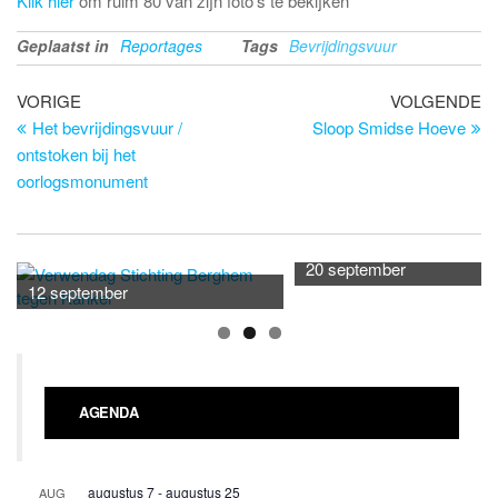
Klik hier
om ruim 80 van zijn foto’s te bekijken
Geplaatst in
Reportages
Tags
Bevrijdingsvuur
Bericht
Vorig
Vo
VORIGE
VOLGENDE
bericht
be
Het bevrijdingsvuur /
Sloop Smidse Hoeve
navigatie
ontstoken bij het
oorlogsmonument
20 september
12 september
AGENDA
augustus 7
-
augustus 25
AUG