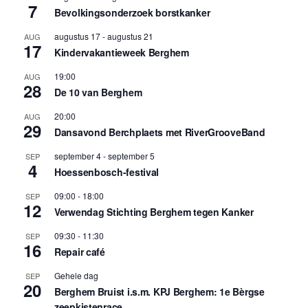
7
Bevolkingsonderzoek borstkanker
augustus 17
-
augustus 21
AUG
17
Kindervakantieweek Berghem
19:00
AUG
28
De 10 van Berghem
20:00
AUG
29
Dansavond Berchplaets met RiverGrooveBand
september 4
-
september 5
SEP
4
Hoessenbosch-festival
09:00
-
18:00
SEP
12
Verwendag Stichting Berghem tegen Kanker
09:30
-
11:30
SEP
16
Repair café
Gehele dag
SEP
20
Berghem Bruist i.s.m. KPJ Berghem: 1e Bèrgse
zeepkistenrace