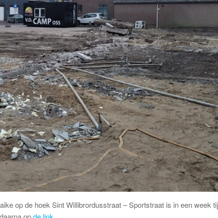
29 augustus
op de hoek Sint Willibrordusstraat – Sportstraat is in een week tij
n daarna op
de link
.