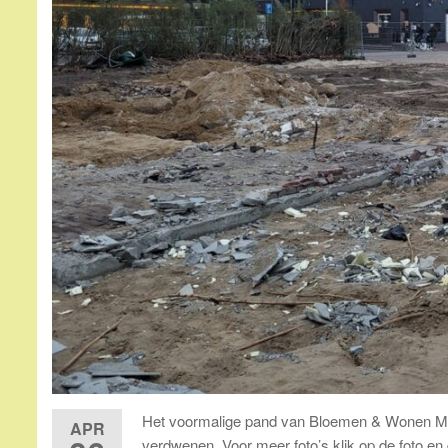
Het voormalige pand van Bloemen & Wonen Maike 
APR
verdwenen. Voor meer foto’s klik op de foto e