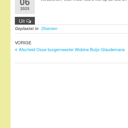
06
2025
Uit
Geplaatst in
Diversen
Bericht
Vorig
VORIGE
bericht
Afscheid Osse burgemeester Wobine Buijs-Glaudemans
navigatie