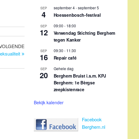
september 4
-
september 5
SEP
4
Hoessenbosch-festival
09:00
-
18:00
SEP
12
Verwendag Stichting Berghem
tegen Kanker
Volgend
VOLGENDE
09:30
-
11:30
SEP
bericht
ksualiteit
16
Repair café
Gehele dag
SEP
20
Berghem Bruist i.s.m. KPJ
Berghem: 1e Bèrgse
zeepkistenrace
Bekijk kalender
Facebook
Berghem.nl