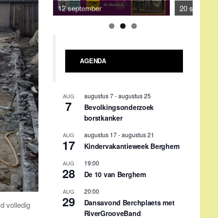
12 september
20 septemb
AGENDA
augustus 7
-
augustus 25
AUG
7
Bevolkingsonderzoek
borstkanker
augustus 17
-
augustus 21
AUG
17
Kindervakantieweek Berghem
19:00
AUG
28
De 10 van Berghem
20:00
AUG
29
Dansavond Berchplaets met
d volledig
RiverGrooveBand