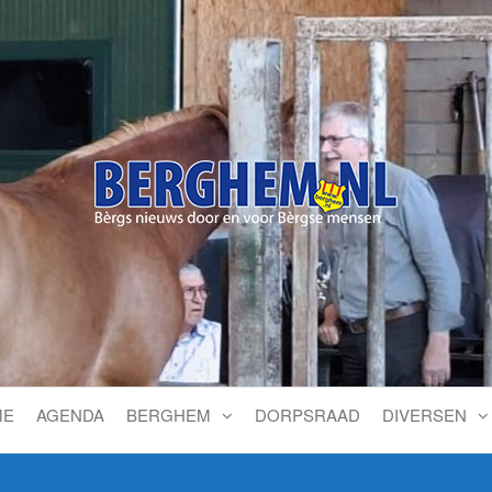
Bérgs nieuws door en voor
ME
AGENDA
BERGHEM
DORPSRAAD
DIVERSEN