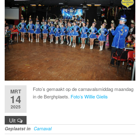
Foto’s gemaakt op de carnavalsmiddag maandag
MRT
14
in de Berghplaets.
Foto’s Willie Gielis
2025
Uit
Geplaatst in
Carnaval