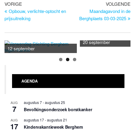
Bericht
Vorig
Vo
VORIGE
VOLGENDE
bericht
be
Opbouw, verlichte-optocht en
Maandagavond in de
navigatie
prijsuitreiking
Berghplaets 03-03-2025
20 september
12 september
AGENDA
augustus 7
-
augustus 25
AUG
7
Bevolkingsonderzoek borstkanker
augustus 17
-
augustus 21
AUG
17
Kindervakantieweek Berghem