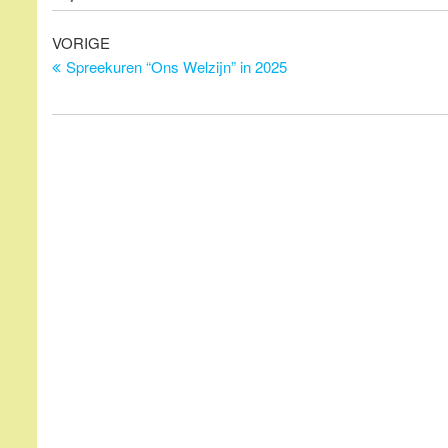
Bericht
Vorig
VORIGE
bericht
Spreekuren “Ons Welzijn” in 2025
navigatie