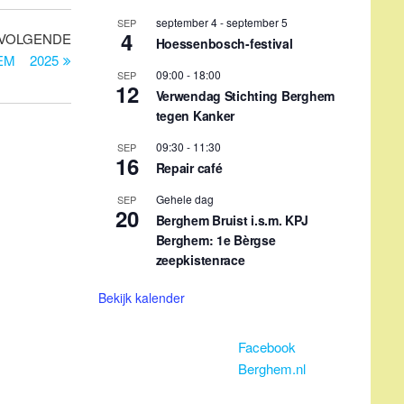
zeepkistenrace
Volgend
VOLGENDE
Bekijk kalender
bericht
EM 2025
Facebook
Berghem.nl
Terugkerende evenementen
1e maandag maand 14:30 uur
Elke dinsda