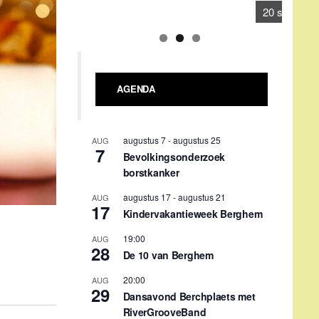
17
Kindervakantieweek Berghem
19:00
AUG
28
De 10 van Berghem
20:00
AUG
29
Dansavond Berchplaets met
RiverGrooveBand
september 4
-
september 5
SEP
4
Hoessenbosch-festival
09:00
-
18:00
SEP
12
Verwendag Stichting Berghem
tegen Kanker
09:30
-
11:30
SEP
16
Repair café
Gehele dag
SEP
20
Berghem Bruist i.s.m. KPJ
Berghem: 1e Bèrgse