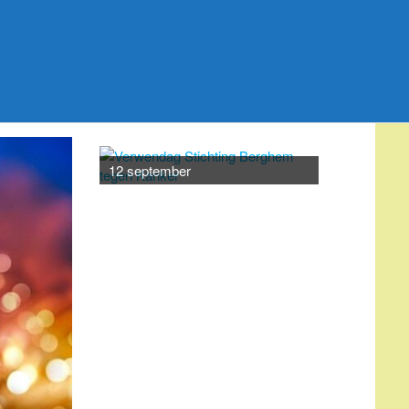
20 septemb
12 september
AGENDA
augustus 7
-
augustus 25
AUG
7
Bevolkingsonderzoek
borstkanker
augustus 17
-
augustus 21
AUG