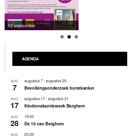
12 september
AGENDA
augustus 7
-
augustus 25
AUG
7
Bevolkingsonderzoek borstkanker
augustus 17
-
augustus 21
AUG
17
Kindervakantieweek Berghem
19:00
AUG
28
De 10 van Berghem
20:00
AUG