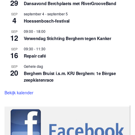
29
Dansavond Berchplaets met RiverGrooveBand
september 4
-
september 5
SEP
4
Hoessenbosch-festival
09:00
-
18:00
SEP
12
Verwendag Stichting Berghem tegen Kanker
09:30
-
11:30
SEP
16
Repair café
Gehele dag
SEP
20
Berghem Bruist i.s.m. KPJ Berghem: 1e Bèrgse
zeepkistenrace
Bekijk kalender