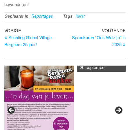
bewonderen!
Geplaatst in
Reportages
Tags
Kerst
Bericht
Vorig
Vo
VORIGE
VOLGENDE
bericht
be
Stichting Global Village
Spreekuren “Ons Welzijn” in
navigatie
Berghem 25 jaar!
2025
20 september