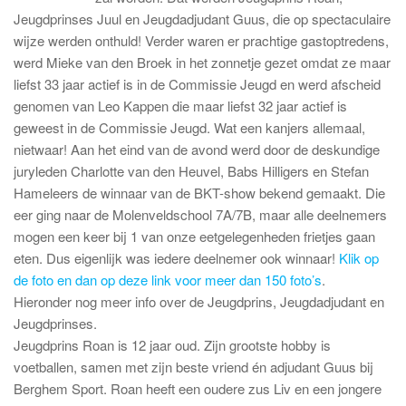
Jeugdprinses Juul en Jeugdadjudant Guus, die op spectaculaire
wijze werden onthuld! Verder waren er prachtige gastoptredens,
werd Mieke van den Broek in het zonnetje gezet omdat ze maar
liefst 33 jaar actief is in de Commissie Jeugd en werd afscheid
genomen van Leo Kappen die maar liefst 32 jaar actief is
geweest in de Commissie Jeugd. Wat een kanjers allemaal,
nietwaar! Aan het eind van de avond werd door de deskundige
juryleden Charlotte van den Heuvel, Babs Hilligers en Stefan
Hameleers de winnaar van de BKT-show bekend gemaakt. Die
eer ging naar de Molenveldschool 7A/7B, maar alle deelnemers
mogen een keer bij 1 van onze eetgelegenheden frietjes gaan
eten. Dus eigenlijk was iedere deelnemer ook winnaar!
Klik op
de foto en dan op deze link voor meer dan 150 foto’s
.
Hieronder nog meer info over de Jeugdprins, Jeugdadjudant en
Jeugdprinses.
Jeugdprins Roan is 12 jaar oud. Zijn grootste hobby is
voetballen, samen met zijn beste vriend én adjudant Guus bij
Berghem Sport. Roan heeft een oudere zus Liv en een jongere