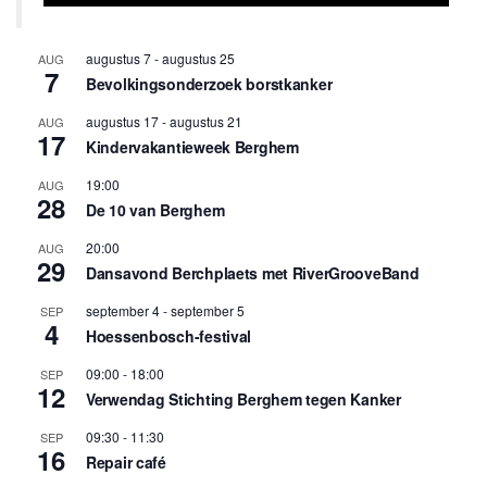
augustus 7
-
augustus 25
AUG
7
Bevolkingsonderzoek borstkanker
augustus 17
-
augustus 21
AUG
17
Kindervakantieweek Berghem
19:00
AUG
28
De 10 van Berghem
20:00
AUG
29
Dansavond Berchplaets met RiverGrooveBand
september 4
-
september 5
SEP
4
Hoessenbosch-festival
09:00
-
18:00
SEP
12
Verwendag Stichting Berghem tegen Kanker
09:30
-
11:30
SEP
16
Repair café