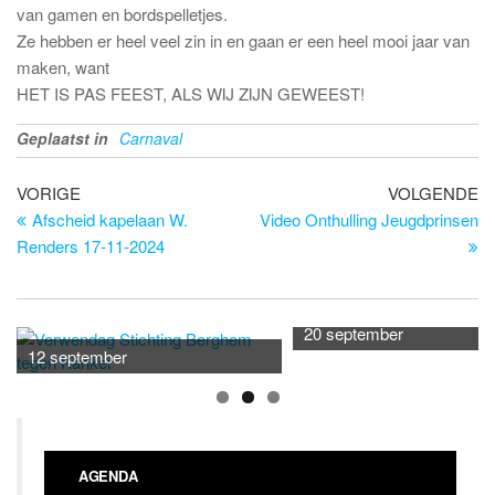
van gamen en bordspelletjes.
Ze hebben er heel veel zin in en gaan er een heel mooi jaar van
maken, want
HET IS PAS FEEST, ALS WIJ ZIJN GEWEEST!
Geplaatst in
Carnaval
Bericht
Vorig
Vo
VORIGE
VOLGENDE
bericht
be
Afscheid kapelaan W.
Video Onthulling Jeugdprinsen
navigatie
Renders 17-11-2024
20 september
12 september
AGENDA