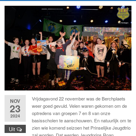
Vrijdagavond 22 november was de Berchplaets
NOV
23
weer goed gevuld. Velen waren gekomen om de
optredens van groepen 7 en 8 van onze
2024
basisscholen te aanschouwen. En natuurlijk om te
zien wie komend seizoen het Prinselijke Jeugdtrio
Uit
zal worden. Dat werden Jeugdprins Roan,