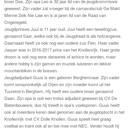
broer Des. Zijn opa Leo is 32 jaar lid van de jeugdcommissie
geweest. Zijn vader zat vroeger bij de carnavalsclub Ge Makt
Menne Zeik Nie Law en is al jaren lid van de Raad van
Ongeregeld.
Jeugdprinses Juul is 11 jaar oud. Juul heeft een tweelingzus,
genaamd Saar, welke ook bij de Jeugdraad is als hofzangeres.
Daarnaast heeft ze ook nog een oudere zus Fien. Haar vader
Jasper was in 2016-2017 prins van het Knollenrijk. Haar grote
droom is ooit nog eens danseres of actrice te worden, maar
andere hobby’s zijn gamen en muziek luisteren en lekker
mountainbiken in de bossen.
Jeugdadjudant Guus is een geboren Berghemnaar. Zijn vader
komt oorspronkelijk uit Oijen en zijn moeder komt uit het
Tuureind in Berghem. Hij heeft een oudere broer genaamd
Daan. Zijn opa is ooit een trotse adjudant geweest bij CV De
Bietenbouwers, dus hij treedt in opa’s voetsporen. Guus heeft
ook al meerdere keren deel genomen aan de jeugdoptocht in het
Knollenrijk met CV Dolle Knollen. Guus speelt heel graag
voetbal en traint ook af en toe mee met NEC. Verder houdt hij