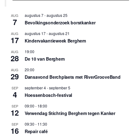
augustus 7
-
augustus 25
AUG
7
Bevolkingsonderzoek borstkanker
augustus 17
-
augustus 21
AUG
17
Kindervakantieweek Berghem
19:00
AUG
28
De 10 van Berghem
20:00
AUG
29
Dansavond Berchplaets met RiverGrooveBand
september 4
-
september 5
SEP
4
Hoessenbosch-festival
09:00
-
18:00
SEP
12
Verwendag Stichting Berghem tegen Kanker
09:30
-
11:30
SEP
16
Repair café