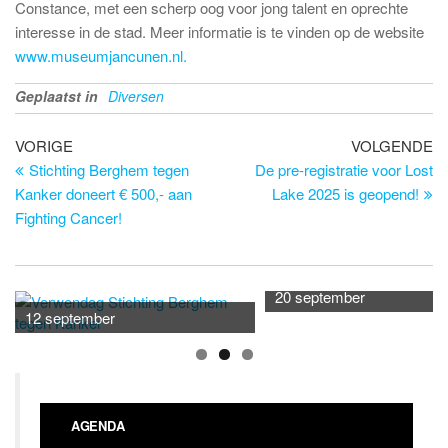
Constance, met een scherp oog voor jong talent en oprechte
interesse in de stad. Meer informatie is te vinden op de website
www.museumjancunen.nl.
Geplaatst in
Diversen
Bericht
Vorig
Vo
VORIGE
VOLGENDE
bericht
be
Stichting Berghem tegen
De pre-registratie voor Lost
navigatie
Kanker doneert € 500,- aan
Lake 2025 is geopend!
Fighting Cancer!
20 september
12 september
AGENDA