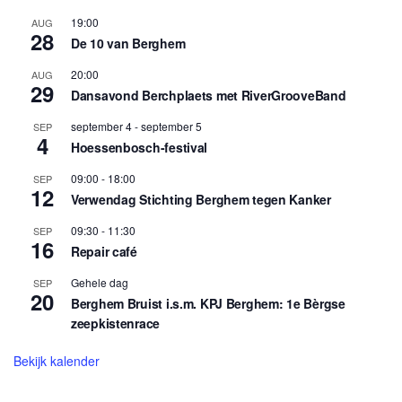
19:00
AUG
28
De 10 van Berghem
20:00
AUG
29
Dansavond Berchplaets met RiverGrooveBand
september 4
-
september 5
SEP
4
Hoessenbosch-festival
09:00
-
18:00
SEP
12
Verwendag Stichting Berghem tegen Kanker
09:30
-
11:30
SEP
16
Repair café
Gehele dag
SEP
20
Berghem Bruist i.s.m. KPJ Berghem: 1e Bèrgse
zeepkistenrace
Bekijk kalender