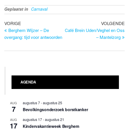
Geplaatst in
Carnaval
Bericht
Vorig
Vo
VORIGE
VOLGENDE
bericht
be
Berghem Wijzer – De
Café Brein Uden/Veghel en Oss
navigatie
overgang: tijd voor antwoorden
– Mantelzorg
AGENDA
augustus 7
-
augustus 25
AUG
7
Bevolkingsonderzoek borstkanker
augustus 17
-
augustus 21
AUG
17
Kindervakantieweek Berghem