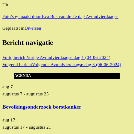
Uit
Foto’s gemaakt door Eva Bos van de 2e dag Avondvierdaagse
Geplaatst in
Diversen
Bericht navigatie
Vorig bericht
Vorige
Avondvierdaagse dag 1 (04-06-2024)
Volgend bericht
Volgende
Avondvierdaagse dag 3 (06-06-2024)
AGENDA
aug
7
augustus 7
-
augustus 25
Bevolkingsonderzoek borstkanker
aug
17
augustus 17
-
augustus 21