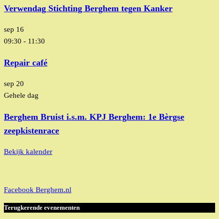
Verwendag Stichting Berghem tegen Kanker
sep
16
09:30
-
11:30
Repair café
sep
20
Gehele dag
Berghem Bruist i.s.m. KPJ Berghem: 1e Bèrgse
zeepkistenrace
Bekijk kalender
Facebook Berghem.nl
Terugkerende evenementen