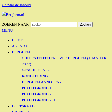
Ga naar de inhoud
Bérgs nieuws door en voor Bérgse mensen
ZOEKEN NAAR:
BERGHEM.NL
MENU
HOME
AGENDA
BERGHEM
CIJFERS EN FEITEN OVER BERGHEM (1 JANUARI
2022)
GESCHIEDENIS
RONDLEIDING
BERGHEM ANNO 1765
PLATTEGROND 1865
PLATTEGROND 2003
PLATTEGROND 2019
DORPSRAAD