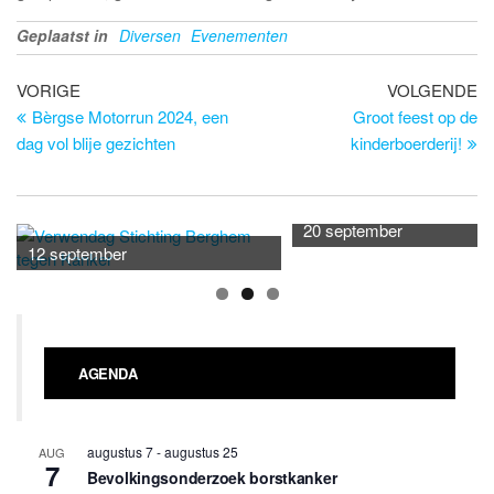
Geplaatst in
Diversen
Evenementen
Bericht
Vorig
Vo
VORIGE
VOLGENDE
bericht
be
Bèrgse Motorrun 2024, een
Groot feest op de
navigatie
dag vol blije gezichten
kinderboerderij!
20 september
12 september
AGENDA
augustus 7
-
augustus 25
AUG
7
Bevolkingsonderzoek borstkanker