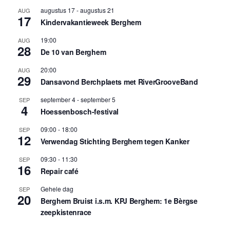
augustus 17
-
augustus 21
AUG
17
Kindervakantieweek Berghem
19:00
AUG
28
De 10 van Berghem
20:00
AUG
29
Dansavond Berchplaets met RiverGrooveBand
september 4
-
september 5
SEP
4
Hoessenbosch-festival
09:00
-
18:00
SEP
12
Verwendag Stichting Berghem tegen Kanker
09:30
-
11:30
SEP
16
Repair café
Gehele dag
SEP
20
Berghem Bruist i.s.m. KPJ Berghem: 1e Bèrgse
zeepkistenrace