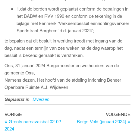
1.
dat de borden wordt geplaatst conform de bepalingen in
het BABW en RVV 1990 en conform de tekening in de
bijlage met kenmerk ‘Verkeersbesluit eenrichtingsverkeer
Sportstraat Berghem’ d.d. januari 2024’;
te bepalen dat dit besluit in werking treedt met ingang van de
dag, nadat een termijn van zes weken na de dag waarop het
besluit is bekend gemaakt is verstreken.
Oss, 31 januari 2024 Burgemeester en wethouders van de
gemeente Oss,
Namens dezen, Het hoofd van de afdeling Inrichting Beheer
Openbare Ruimte A.J. Wijdeven
Geplaatst in
Diversen
Bericht
Vorig
Vo
VORIGE
VOLGENDE
bericht
be
Groots carnavalsbal 02-02-
Bergs Veld (januari 2024)
navigatie
2024