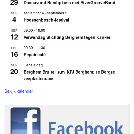
29
Dansavond Berchplaets met RiverGrooveBand
september 4
-
september 5
SEP
4
Hoessenbosch-festival
09:00
-
18:00
SEP
12
Verwendag Stichting Berghem tegen Kanker
09:30
-
11:30
SEP
16
Repair café
Gehele dag
SEP
20
Berghem Bruist i.s.m. KPJ Berghem: 1e Bèrgse
zeepkistenrace
Bekijk kalender