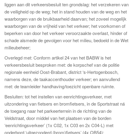
liggen aan dit verkeersbesluit ten grondslag: het verzekeren van
de veiligheid op de weg; het in stand houden van de weg en het
waarborgen van de bruikbaarheid daarvan; het zoveel mogelijk
waarborgen van de vrijheid van het verkeer; het voorkomen of
beperken van door het verkeer veroorzaakte overlast, hinder of
schade alsmede de gevolgen voor het milieu, bedoeld in de Wet
milieubeheer;
Overlegd met: Conform artikel 24 van het BABW is het
verkeersbesluit besproken met: de korpschef van de politie
regionale eenheid Oost-Brabant, district ‘s-Hertogenbosch,
namens deze, de taakaccenthouder verkeer; en aanvullend
met: de teamleider handhaving/toezicht openbare ruimte.
Besluiten: tot het instellen van eenrichtingsverkeer, met
uitzondering van fietsers en bromfietsers, in de Sportstraat ná
de toegang naar het parkeerterrein in de richting van de
Veldstraat, door middel van het plaatsen van de borden
‘eenrichtingsverkeer’ (1x C02, 1x C03 en 2x C04-L) met
onderbord ‘uitgezonderd (brom)fietsers’ (4x OB54);