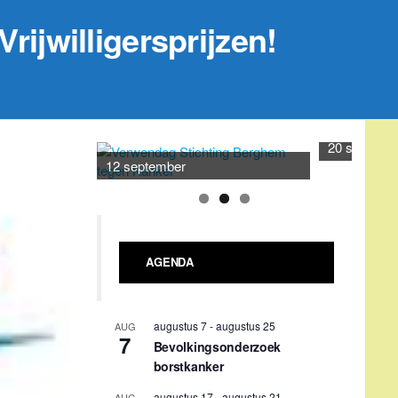
rijwilligersprijzen!
20 septemb
12 september
AGENDA
augustus 7
-
augustus 25
AUG
7
Bevolkingsonderzoek
borstkanker
augustus 17
-
augustus 21
AUG