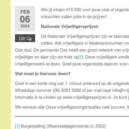
Win jij straks €15.000 voor jouw club of organis
FEB
06
misschien vallen jullie in de prijzen!
2024
Nationale Vrijwilligersprijzen
De Nationale Vrijwilligersprijzen zijn er speciaa
Uit
zetten. Alle vrijwilligers in Nederland kunnen m
Oss dus! De gemeente Oss heeft een groot netwerk van vrijw
vrijwilliger en daar zijn we trots op
[1]
. Deze vrijwilligers ver
vrijwilligerswerk te doen. Geef jouw organisatie daarom snel 
Wat moet je hiervoor doen?
Geef in een korte vlog van 1 minuut antwoord op de volgende 
WhatsApp nummer (06) 8351 5082 of per mail naar info@vrijwi
informatie is te vinden op www.vrijwilligersprijzen.nl. Je kunt
We wensen alle Osse vrijwilligersorganisaties veel succes. W
[1]
Burgerpeiling (Waarstaatjegemeente.nl, 2022)