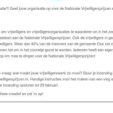
atie?! Geef jouw organisatie op voor de Nationale Vrijwilligersprijzen 
l om vrijwilligers en vrijwilligersorganisaties te waarderen en in het zo
eedoen aan de Nationale Vrijwilligersprijzen. Ook de vrijwilligers in 
illigers. Meer dan 40% van de inwoners van de gemeente Oss zet zi
dienen het om in het zonnetje gezet te worden. Iedereen heeft een eig
op om mee te dingen voor de Nationale Vrijwilligersprijzen!
vraag: wat maakt jouw vrijwilligerswerk zo mooi? Stuur je inzending 
lligersprijzen.nl. Handige instructies voor het maken van een vlog e
 je inzending opsturen tot 29 februari.
ees creatief en zet ‘m op!