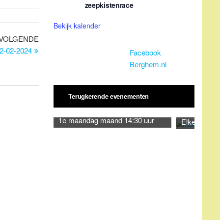
zeepkistenrace
Bekijk kalender
Volgend
VOLGENDE
bericht
02-02-2024
Facebook
Berghem.nl
Terugkerende evenementen
1e maandag maand 14:30 uur
Elke dinsda