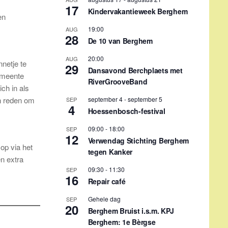
17
Kindervakantieweek Berghem
en
19:00
AUG
28
De 10 van Berghem
20:00
AUG
nnetje te
29
Dansavond Berchplaets met
gemeente
RiverGrooveBand
ch in als
september 4
-
september 5
en reden om
SEP
4
Hoessenbosch-festival
09:00
-
18:00
SEP
12
Verwendag Stichting Berghem
op via het
tegen Kanker
n extra
09:30
-
11:30
SEP
16
Repair café
Gehele dag
SEP
20
Berghem Bruist i.s.m. KPJ
Berghem: 1e Bèrgse