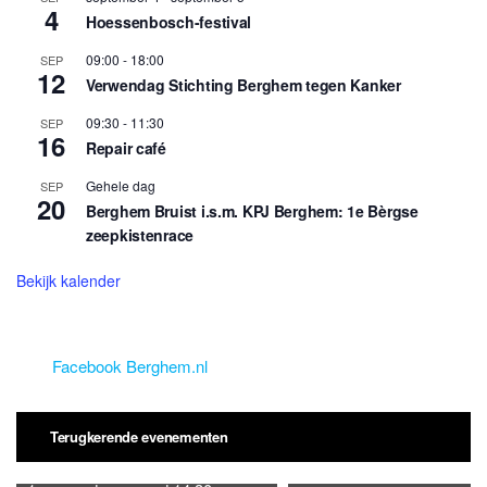
4
Hoessenbosch-festival
09:00
-
18:00
SEP
12
Verwendag Stichting Berghem tegen Kanker
09:30
-
11:30
SEP
16
Repair café
Gehele dag
SEP
20
Berghem Bruist i.s.m. KPJ Berghem: 1e Bèrgse
zeepkistenrace
Bekijk kalender
Facebook Berghem.nl
Terugkerende evenementen