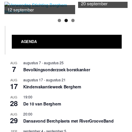
20 september
12 september
AGENDA
augustus 7
-
augustus 25
AUG
7
Bevolkingsonderzoek borstkanker
augustus 17
-
augustus 21
AUG
17
Kindervakantieweek Berghem
19:00
AUG
28
De 10 van Berghem
20:00
AUG
29
Dansavond Berchplaets met RiverGrooveBand
september 4
-
september 5
SEP