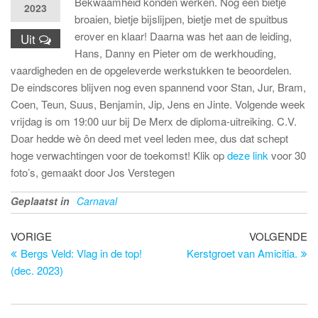
Bekwaamheid konden werken. Nog een bietje
2023
broaien, bietje bijslijpen, bietje met de spuitbus
erover en klaar! Daarna was het aan de leiding,
Uit
Hans, Danny en Pieter om de werkhouding,
vaardigheden en de opgeleverde werkstukken te beoordelen.
De eindscores blijven nog even spannend voor Stan, Jur, Bram,
Coen, Teun, Suus, Benjamin, Jip, Jens en Jinte. Volgende week
vrijdag is om 19:00 uur bij De Merx de diploma-uitreiking. C.V.
Doar hedde wè ôn deed met veel leden mee, dus dat schept
hoge verwachtingen voor de toekomst! Klik op
deze link
voor 30
foto’s, gemaakt door Jos Verstegen
Geplaatst in
Carnaval
Bericht
Vorig
Vo
VORIGE
VOLGENDE
bericht
be
Bergs Veld: Vlag in de top!
Kerstgroet van Amicitia.
navigatie
(dec. 2023)