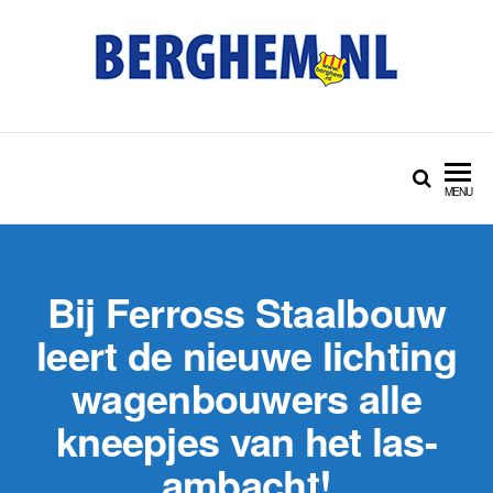
Ga
naar
de
inhoud
BERGHEM.NL
Bérgs nieuws door en
voor Bérgse mensen
MENU
Bij Ferross Staalbouw
leert de nieuwe lichting
wagenbouwers alle
kneepjes van het las-
ambacht!