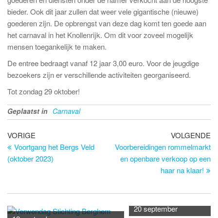
bieder. Ook dit jaar zullen dat weer vele gigantische (nieuwe)
goederen zijn. De opbrengst van deze dag komt ten goede aan
het carnaval in het Knollenrijk. Om dit voor zoveel mogelijk
mensen toegankelijk te maken.
De entree bedraagt vanaf 12 jaar 3,00 euro. Voor de jeugdige
bezoekers zijn er verschillende activiteiten georganiseerd.
Tot zondag 29 oktober!
Geplaatst in
Carnaval
Bericht
Vorig
Vo
VORIGE
VOLGENDE
bericht
be
Voortgang het Bergs Veld
Voorbereidingen rommelmarkt
navigatie
(oktober 2023)
en openbare verkoop op een
haar na klaar!
20 september