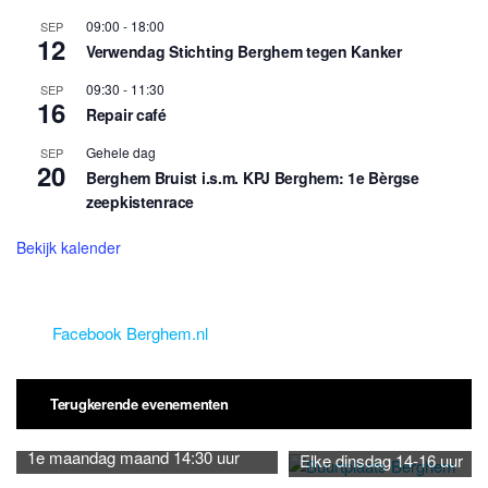
09:00
-
18:00
SEP
12
Verwendag Stichting Berghem tegen Kanker
09:30
-
11:30
SEP
16
Repair café
Gehele dag
SEP
20
Berghem Bruist i.s.m. KPJ Berghem: 1e Bèrgse
zeepkistenrace
Bekijk kalender
Facebook Berghem.nl
Terugkerende evenementen
1e maandag maand 14:30 uur
Elke dinsdag 14-16 uur