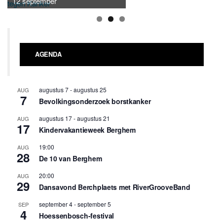
12 september
AGENDA
augustus 7
-
augustus 25
AUG
7
Bevolkingsonderzoek borstkanker
augustus 17
-
augustus 21
AUG
17
Kindervakantieweek Berghem
19:00
AUG
28
De 10 van Berghem
20:00
AUG
29
Dansavond Berchplaets met RiverGrooveBand
september 4
-
september 5
SEP
4
Hoessenbosch-festival