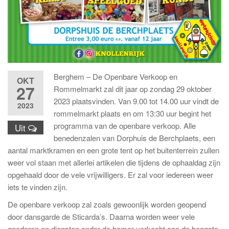
Berghem – De Openbare Verkoop en
OKT
27
Rommelmarkt zal dit jaar op zondag 29 oktober
2023 plaatsvinden. Van 9.00 tot 14.00 uur vindt de
2023
rommelmarkt plaats en om 13:30 uur begint het
programma van de openbare verkoop. Alle
Uit
benedenzalen van Dorphuis de Berchplaets, een
aantal marktkramen en een grote tent op het buitenterrein zullen
weer vol staan met allerlei artikelen die tijdens de ophaaldag zijn
opgehaald door de vele vrijwilligers. Er zal voor iedereen weer
iets te vinden zijn.
De openbare verkoop zal zoals gewoonlijk worden geopend
door dansgarde de Sticarda’s. Daarna worden weer vele
goederen en diensten onder de hamer verkocht aan de hoogste