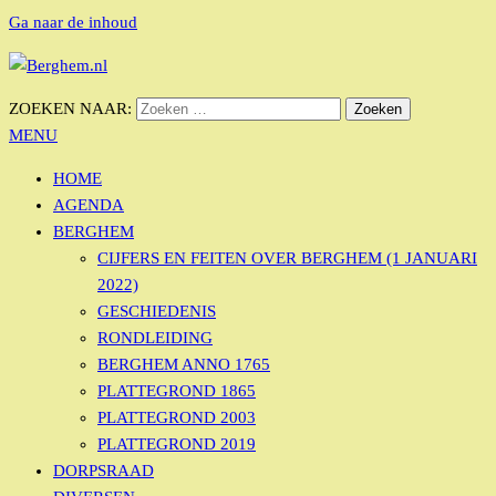
Ga naar de inhoud
Bérgs nieuws door en voor Bérgse mensen
ZOEKEN NAAR:
BERGHEM.NL
MENU
HOME
AGENDA
BERGHEM
CIJFERS EN FEITEN OVER BERGHEM (1 JANUARI
2022)
GESCHIEDENIS
RONDLEIDING
BERGHEM ANNO 1765
PLATTEGROND 1865
PLATTEGROND 2003
PLATTEGROND 2019
DORPSRAAD