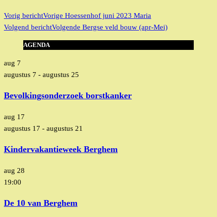
Vorig bericht
Vorige
Hoessenhof juni 2023 Maria
Volgend bericht
Volgende
Bergse veld bouw (apr-Mei)
AGENDA
aug
7
augustus 7
-
augustus 25
Bevolkingsonderzoek borstkanker
aug
17
augustus 17
-
augustus 21
Kindervakantieweek Berghem
aug
28
19:00
De 10 van Berghem