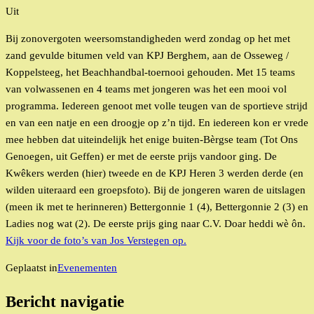
Uit
Bij zonovergoten weersomstandigheden werd zondag op het met
zand gevulde bitumen veld van KPJ Berghem, aan de Osseweg /
Koppelsteeg, het Beachhandbal-toernooi gehouden. Met 15 teams
van volwassenen en 4 teams met jongeren was het een mooi vol
programma. Iedereen genoot met volle teugen van de sportieve strijd
en van een natje en een droogje op z’n tijd. En iedereen kon er vrede
mee hebben dat uiteindelijk het enige buiten-Bèrgse team (Tot Ons
Genoegen, uit Geffen) er met de eerste prijs vandoor ging. De
Kwêkers werden (hier) tweede en de KPJ Heren 3 werden derde (en
wilden uiteraard een groepsfoto). Bij de jongeren waren de uitslagen
(meen ik met te herinneren) Bettergonnie 1 (4), Bettergonnie 2 (3) en
Ladies nog wat (2). De eerste prijs ging naar C.V. Doar heddi wè ôn.
Kijk voor de foto’s van Jos Verstegen op.
Geplaatst in
Evenementen
Bericht navigatie