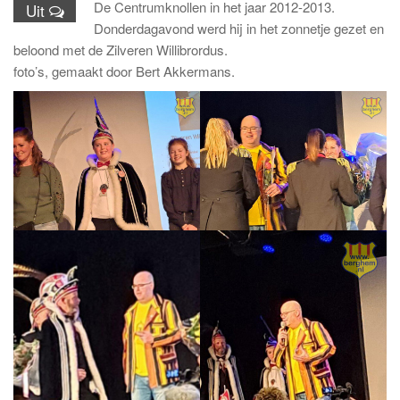
De Centrumknollen in het jaar 2012-2013.
Uit
Donderdagavond werd hij in het zonnetje gezet en
beloond met de Zilveren Willibrordus.
foto’s, gemaakt door Bert Akkermans.