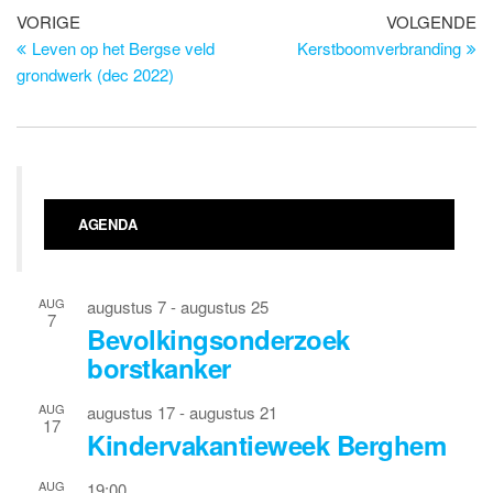
Bericht
Vorig
Vo
VORIGE
VOLGENDE
bericht
be
Leven op het Bergse veld
Kerstboomverbranding
navigatie
grondwerk (dec 2022)
AGENDA
AUG
augustus 7
-
augustus 25
7
Bevolkingsonderzoek
borstkanker
AUG
augustus 17
-
augustus 21
17
Kindervakantieweek Berghem
AUG
19:00