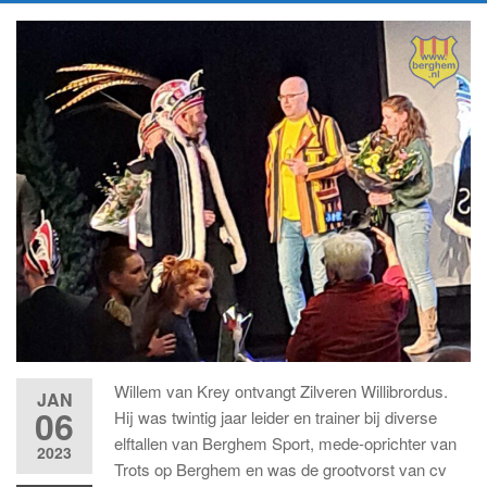
Willem van Krey ontvangt Zilveren Willibrordus.
JAN
06
Hij was twintig jaar leider en trainer bij diverse
elftallen van Berghem Sport, mede-oprichter van
2023
Trots op Berghem en was de grootvorst van cv