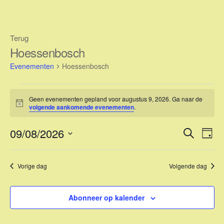
Ga
naar
de
Terug
inhoud
Hoessenbosch
Evenementen
Hoessenbosch
Evenementen
Geen evenementen gepland voor augustus 9, 2026. Ga naar de
in
B
volgende aankomende evenementen
.
e
augustus
r
E
E
09/08/2026
i
Z
9,
D
c
v
o
v
S
h
a
2026
e
t
e
e
g
e
Vorige dag
Volgende dag
k
n
l
n
e
e
e
n
m
e
c
Abonneer op kalender
e
t
m
e
n