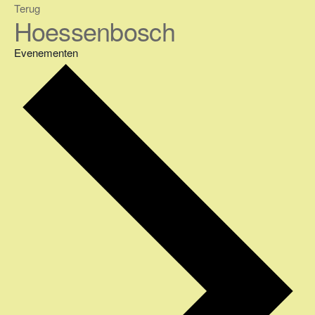
Ga
Terug
Hoessenbosch
naar
de
Evenementen
inhoud