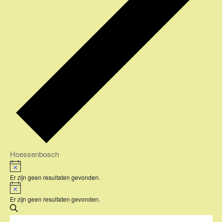
Hoessenbosch
Evenementen
B
e
Er zijn geen resultaten gevonden.
r
B
i
e
c
Er zijn geen resultaten gevonden.
r
h
E
i
t
c
Z
V