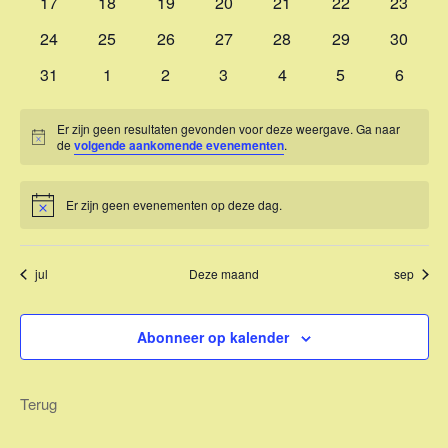
0
e
0
e
0
e
0
e
0
e
0
e
0
e
17
18
19
20
21
22
23
e
e
v
e
v
e
v
e
v
e
v
v
e
v
e
e
t
d
e
n
e
n
e
n
e
n
e
n
e
n
e
n
m
e
0
m
e
0
m
e
0
m
e
0
m
e
0
e
0
m
e
0
m
r
24
25
26
27
28
29
30
n
w
v
e
v
e
v
e
v
e
v
e
v
e
v
e
e
e
n
e
e
n
e
e
n
e
e
n
e
e
n
e
n
e
e
n
e
e
e
e
e
0
m
e
m
0
e
m
0
e
m
0
e
m
0
e
m
0
t
e
m
0
31
1
2
3
4
5
6
n
e
v
n
e
v
n
e
v
n
e
v
n
e
v
e
v
n
e
v
n
e
r
e
n
e
e
n
e
e
n
e
e
n
e
e
n
e
e
n
e
e
n
e
e
e
t
m
e
t
m
e
t
m
e
t
m
e
t
m
e
m
e
t
m
e
t
n
v
e
v
n
e
n
v
e
n
v
e
n
v
e
n
v
e
n
v
e
n
v
r
Er zijn geen resultaten gevonden voor deze weergave. Ga naar
e
e
n
e
e
n
e
e
n
e
e
n
e
e
n
e
n
e
e
n
e
d
n
m
e
t
m
t
e
m
t
e
m
t
e
m
t
e
m
t
e
m
t
e
B
de
volgende aankomende evenementen
.
g
a
n
n
e
n
n
e
n
n
e
n
n
e
n
n
e
n
e
n
n
e
n
a
e
e
n
e
e
e
n
e
e
n
e
e
n
e
e
n
e
e
n
e
e
n
Z
a
r
t
m
t
m
t
m
t
m
t
m
t
m
t
m
t
n
n
e
n
n
n
e
n
n
e
n
n
e
n
n
e
n
n
e
n
n
e
i
v
e
e
e
e
e
e
e
e
e
e
e
e
o
e
e
u
Er zijn geen evenementen op deze dag.
c
B
t
m
t
m
t
m
t
m
t
m
t
m
t
m
E
e
h
n
n
n
n
n
n
n
n
n
n
n
n
n
n
e
m
e
e
e
e
e
e
e
e
e
e
e
e
e
e
e
t
r
n
v
t
t
t
t
t
t
t
.
i
n
n
n
n
n
n
n
n
n
n
n
n
n
n
k
jul
Deze maand
sep
e
e
e
e
e
e
e
n
c
e
t
t
t
t
t
t
t
h
n
n
n
n
n
n
n
a
e
t
e
e
e
e
e
e
e
n
v
n
n
n
n
n
n
n
n
Abonneer op kalender
e
i
e
g
m
n
Terug
a
e
t
w