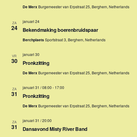
Z
a
t
De Merx
Burgemeester van Erpstraat 25, Berghem, Netherlands
v
o
u
e
m
januari 24
ZA
e
24
n
.
Bekendmaking boerenbruidspaar
k
n
Berchplaets
Sportstraat 3, Berghem, Netherlands
a
e
v
n
januari 30
VR
i
30
Pronkzitting
e
g
De Merx
Burgemeester van Erpstraat 25, Berghem, Netherlands
n
a
t
w
januari 31 / 08:00
-
17:00
ZA
i
31
e
Pronkzitting
e
e
De Merx
Burgemeester van Erpstraat 25, Berghem, Netherlands
r
januari 31 / 20:00
ZA
g
31
Dansavond Misty River Band