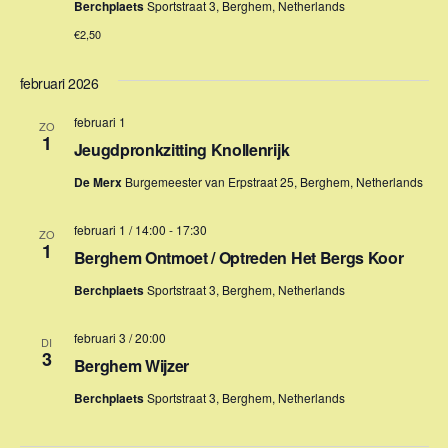
e
Berchplaets
Sportstraat 3, Berghem, Netherlands
v
€2,50
e
februari 2026
n
februari 1
n
ZO
1
Jeugdpronkzitting Knollenrijk
a
De Merx
Burgemeester van Erpstraat 25, Berghem, Netherlands
v
i
februari 1 / 14:00
-
17:30
ZO
1
g
Berghem Ontmoet / Optreden Het Bergs Koor
a
Berchplaets
Sportstraat 3, Berghem, Netherlands
t
februari 3 / 20:00
DI
i
3
Berghem Wijzer
e
Berchplaets
Sportstraat 3, Berghem, Netherlands