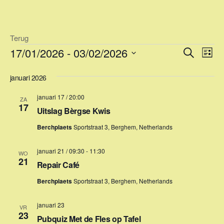
Ga
naar
de
Terug
inhoud
Evenementen
E
E
17/01/2026
 - 
03/02/2026
Z
L
v
o
v
S
i
e
e
januari 2026
e
j
e
k
n
l
s
n
januari 17 / 20:00
e
e
ZA
e
t
17
n
Uitslag Bèrgse Kwis
m
e
c
e
t
Berchplaets
Sportstraat 3, Berghem, Netherlands
m
e
n
e
e
januari 21 / 09:30
-
11:30
t
WO
21
r
n
Repair Café
w
e
e
t
Berchplaets
Sportstraat 3, Berghem, Netherlands
e
e
e
n
r
januari 23
VR
d
n
23
g
Pubquiz Met de Fles op Tafel
a