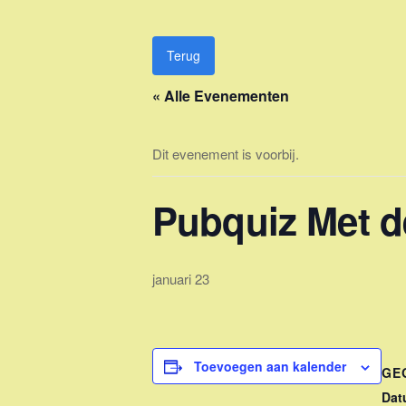
Ga
naar
de
Terug
inhoud
« Alle Evenementen
Dit evenement is voorbij.
Pubquiz Met de
januari 23
Toevoegen aan kalender
GE
Dat