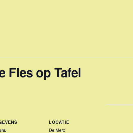
 Fles op Tafel
GEVENS
LOCATIE
um:
De Merx