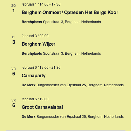
e
februari 1 / 14:00
-
17:30
ZO
v
1
Berghem Ontmoet / Optreden Het Bergs Koor
e
Berchplaets
Sportstraat 3, Berghem, Netherlands
n
februari 3 / 20:00
n
DI
3
Berghem Wijzer
a
Berchplaets
Sportstraat 3, Berghem, Netherlands
v
i
februari 6 / 19:00
-
21:30
VR
6
g
Carnaparty
a
De Merx
Burgemeester van Erpstraat 25, Berghem, Netherlands
t
februari 6 / 19:30
VR
i
6
Groot Carnavalsbal
e
De Merx
Burgemeester van Erpstraat 25, Berghem, Netherlands