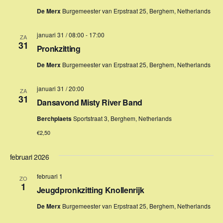
Z
a
t
De Merx
Burgemeester van Erpstraat 25, Berghem, Netherlands
v
o
u
e
m
januari 31 / 08:00
-
17:00
ZA
e
31
n
.
Pronkzitting
k
n
De Merx
Burgemeester van Erpstraat 25, Berghem, Netherlands
a
e
v
n
januari 31 / 20:00
ZA
i
31
Dansavond Misty River Band
e
g
Berchplaets
Sportstraat 3, Berghem, Netherlands
n
a
€2,50
t
w
i
e
februari 2026
e
e
februari 1
ZO
1
r
Jeugdpronkzitting Knollenrijk
g
De Merx
Burgemeester van Erpstraat 25, Berghem, Netherlands