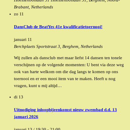
Hoessenboslaan 31
Hoessenboslaan 31, Berghem, Noord-
Brabant, Netherlands
zo
11
DansClub de BeatYes 41e kwalificatietoernooi!
januari 11
Berchplaets
Sportstraat 3, Berghem, Netherlands
Wij zullen als dansclub met maar liefst 14 dansen ten tonele
verschijnen op de volgende momenten: U bent via deze weg
ook van harte welkom om die dag langs te komen op ons
toernooi en er een mooi item van te maken. Heeft u nog
vragen, kunt u mij altijd…
di
13
Uitnodiging inloopbijeenkomst nieuw zwembad d.d. 13
januari 2026
januari 13 / 19:30
-
21:00