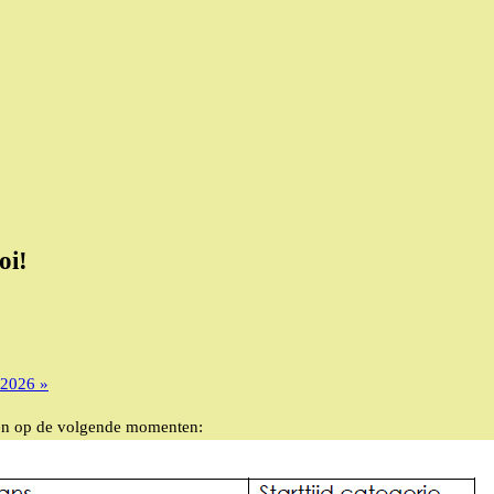
oi!
i 2026
»
jnen op de volgende momenten: