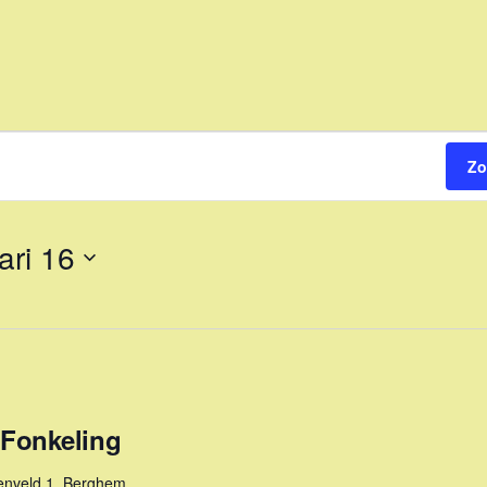
Zo
ari 16
Fonkeling
enveld 1, Berghem