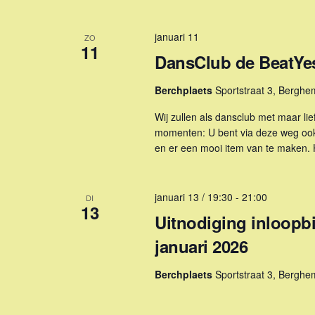
januari 11
ZO
11
DansClub de BeatYes 
Berchplaets
Sportstraat 3, Berghe
Wij zullen als dansclub met maar li
momenten: U bent via deze weg ook
en er een mooi item van te maken. H
januari 13 / 19:30
-
21:00
DI
13
Uitnodiging inloopb
januari 2026
Berchplaets
Sportstraat 3, Berghe