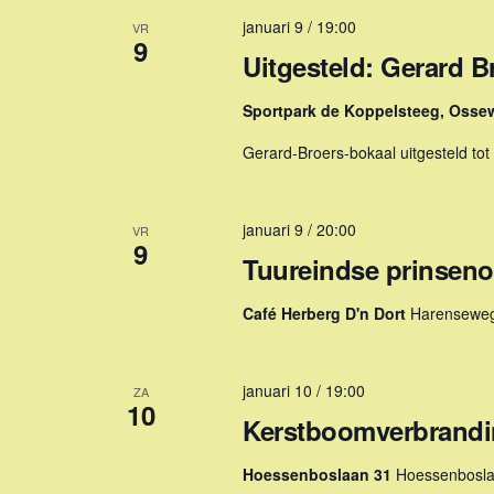
g
t
e
januari 9 / 19:00
VR
9
e
Uitgesteld: Gerard 
v
n
e
m
Sportpark de Koppelsteeg, Osse
e
n
t
Gerard-Broers-bokaal uitgesteld to
n
k
e
a
y
januari 9 / 20:00
VR
v
9
w
Tuureindse prinseno
i
o
r
Café Herberg D'n Dort
Harenseweg
g
d
a
.
t
januari 10 / 19:00
ZA
10
Kerstboomverbrand
i
e
Hoessenboslaan 31
Hoessenbosla