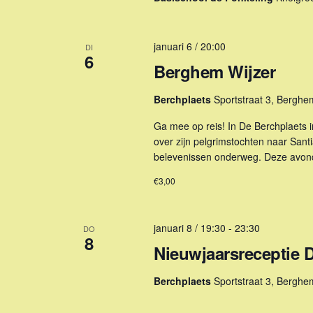
n
i
r
n
e
Z
.
e
januari 6 / 20:00
DI
o
Z
6
n
Berghem Wijzer
o
d
e
e
a
k
Berchplaets
Sportstraat 3, Berghe
k
t
e
v
u
Ga mee op reis! In De Berchplaets 
o
over zijn pelgrimstochten naar Santi
m
n
o
belevenissen onderweg. Deze avond
.
e
r
€3,00
n
E
v
w
e
januari 8 / 19:30
-
23:30
DO
e
8
n
Nieuwjaarsreceptie
e
e
m
Berchplaets
Sportstraat 3, Berghe
r
e
n