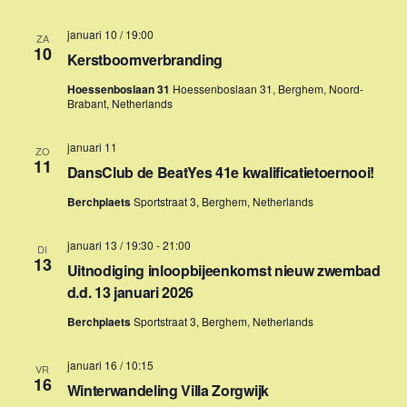
e
v
januari 10 / 19:00
ZA
10
e
Kerstboomverbranding
n
Hoessenboslaan 31
Hoessenboslaan 31, Berghem, Noord-
Brabant, Netherlands
n
a
januari 11
ZO
11
DansClub de BeatYes 41e kwalificatietoernooi!
v
i
Berchplaets
Sportstraat 3, Berghem, Netherlands
g
januari 13 / 19:30
-
21:00
DI
13
a
Uitnodiging inloopbijeenkomst nieuw zwembad
d.d. 13 januari 2026
t
i
Berchplaets
Sportstraat 3, Berghem, Netherlands
e
januari 16 / 10:15
VR
16
Winterwandeling Villa Zorgwijk