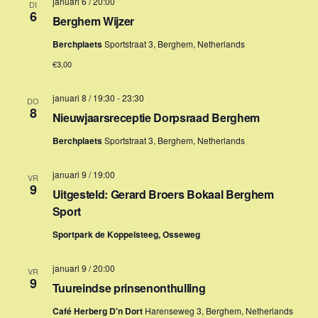
januari 6 / 20:00
DI
Z
a
t
6
Berghem Wijzer
v
o
u
Berchplaets
Sportstraat 3, Berghem, Netherlands
e
m
e
n
.
€3,00
k
n
januari 8 / 19:30
-
23:30
a
e
DO
8
Nieuwjaarsreceptie Dorpsraad Berghem
v
n
i
Berchplaets
Sportstraat 3, Berghem, Netherlands
e
g
n
a
januari 9 / 19:00
VR
9
t
Uitgesteld: Gerard Broers Bokaal Berghem
w
Sport
i
e
e
Sportpark de Koppelsteeg, Osseweg
e
r
januari 9 / 20:00
VR
9
Tuureindse prinsenonthulling
g
Café Herberg D'n Dort
Harenseweg 3, Berghem, Netherlands