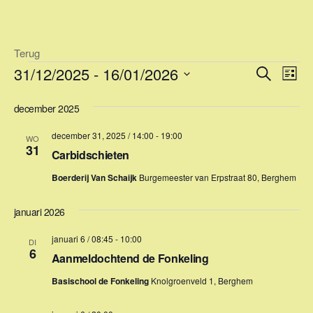
Ga
naar
de
Terug
inhoud
Evenementen
E
E
31/12/2025
 - 
16/01/2026
Z
L
v
o
v
S
i
e
e
december 2025
e
j
e
k
n
l
s
n
december 31, 2025 / 14:00
-
19:00
e
e
WO
e
t
31
n
Carbidschieten
m
e
c
e
t
Boerderij Van Schaijk
Burgemeester van Erpstraat 80, Berghem
m
e
n
e
e
januari 2026
t
r
n
w
januari 6 / 08:45
-
10:00
e
DI
e
t
6
Aanmeldochtend de Fonkeling
e
e
e
n
Basischool de Fonkeling
Knolgroenveld 1, Berghem
r
d
n
g
a