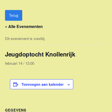
Ga
naar
de
Terug
inhoud
« Alle Evenementen
Dit evenement is voorbij.
Jeugdoptocht Knollenrijk
februari 14 / 13:00
Toevoegen aan kalender
GEGEVENS