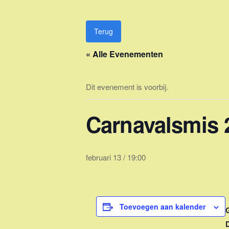
Ga
naar
de
Terug
inhoud
« Alle Evenementen
Dit evenement is voorbij.
Carnavalsmis 
februari 13 / 19:00
Toevoegen aan kalender