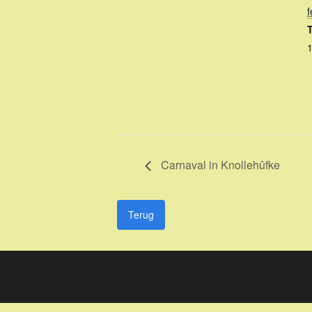
f
T
Carnaval in Knollehûfke
Terug