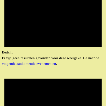
Bericht
Er zijn geen resultaten gevonden voor deze weergave. Ga naar de
volgende aankomende evenementen
.