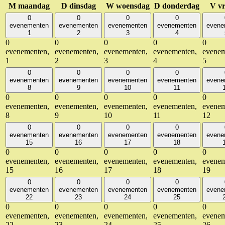
M
maandag
D
dinsdag
W
woensdag
D
donderdag
V
vr
0
0
0
0
evenementen
evenementen
evenementen
evenementen
evene
1
2
3
4
0
0
0
0
0
evenementen,
evenementen,
evenementen,
evenementen,
evenem
1
2
3
4
5
0
0
0
0
evenementen
evenementen
evenementen
evenementen
evene
8
9
10
11
0
0
0
0
0
evenementen,
evenementen,
evenementen,
evenementen,
evenem
8
9
10
11
12
0
0
0
0
evenementen
evenementen
evenementen
evenementen
evene
15
16
17
18
0
0
0
0
0
evenementen,
evenementen,
evenementen,
evenementen,
evenem
15
16
17
18
19
0
0
0
0
evenementen
evenementen
evenementen
evenementen
evene
22
23
24
25
0
0
0
0
0
evenementen,
evenementen,
evenementen,
evenementen,
evenem
22
23
24
25
26