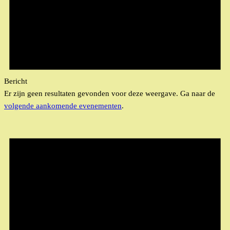
Bericht
Er zijn geen resultaten gevonden voor deze weergave. Ga naar de
volgende aankomende evenementen
.