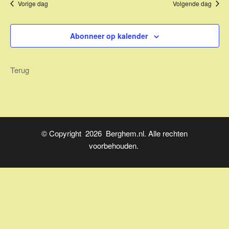
Vorige dag
Volgende dag
Z
a
t
v
o
u
e
m
Abonneer op kalender
e
n
.
k
n
Terug
a
e
v
n
i
e
g
n
a
© Copyright 2026 Berghem.nl. Alle rechten
t
w
voorbehouden.
i
e
e
e
r
g