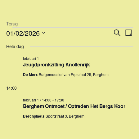
Ga
naar
de
Terug
inhoud
Evenementen
E
E
01/02/2026
Z
D
v
o
v
in
S
a
e
Hele dag
e
e
g
e
februari
k
n
l
februari 1
n
e
e
e
Jeugdpronkzitting Knollenrijk
1,
n
m
e
c
De Merx
Burgemeester van Erpstraat 25, Berghem
2026
e
t
m
e
n
14:00
e
e
t
februari 1 / 14:00
-
17:30
r
n
w
Berghem Ontmoet / Optreden Het Bergs Koor
e
e
t
e
Berchplaets
Sportstraat 3, Berghem
e
e
n
r
d
n
g
a