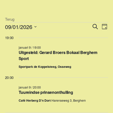
Ga
naar
de
Terug
inhoud
Evenementen
E
E
09/01/2026
Z
D
v
o
v
in
S
a
e
19:00
e
e
g
e
januari
k
n
l
januari 9 / 19:00
n
e
e
e
Uitgesteld: Gerard Broers Bokaal Berghem
9,
n
m
e
c
Sport
2026
e
t
m
Sportpark de Koppelsteeg, Osseweg
e
n
e
e
t
20:00
r
n
w
januari 9 / 20:00
e
e
t
Tuureindse prinsenonthulling
e
e
e
n
Café Herberg D'n Dort
Harenseweg 3, Berghem
r
d
n
g
a