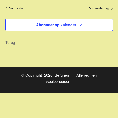
Z
a
t
Vorige dag
Volgende dag
v
o
u
e
m
e
n
.
Abonneer op kalender
k
n
a
e
Terug
v
n
i
e
g
n
a
t
w
© Copyright 2026 Berghem.nl. Alle rechten
i
e
voorbehouden.
e
e
r
g