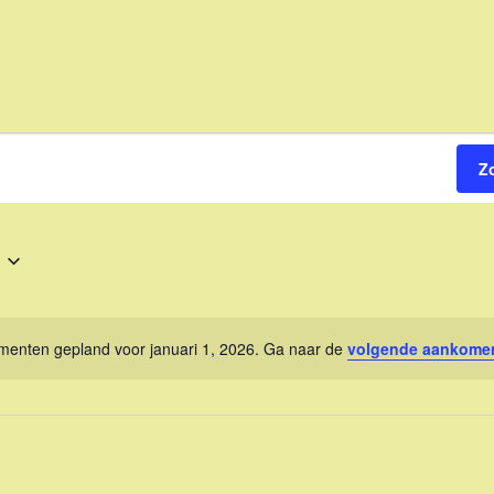
Z
enten gepland voor januari 1, 2026. Ga naar de
volgende aankome
B
e
r
i
c
h