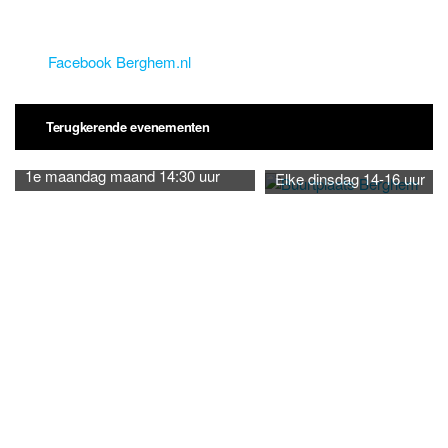
e
r
i
c
Facebook Berghem.nl
h
t
Terugkerende evenementen
1e maandag maand 14:30 uur
Elke dinsdag 14-16 uur