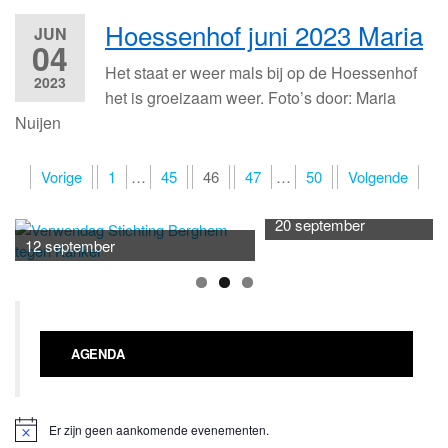
Hoessenhof juni 2023 Maria
JUN
04
Het staat er weer mals bij op de Hoessenhof
2023
het is groeizaam weer. Foto’s door: Maria
Nuijen
Berichten
Vorige
1
…
45
46
47
…
50
Volgende
paginering
20 september
12 september
AGENDA
Er zijn geen aankomende evenementen.
B