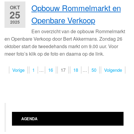
Opbouw Rommelmarkt en
OKT
25
Openbare Verkoop
2025
Een overzicht van de opbouw Rommelmarkt
en Openbare Verkoop door Bert Akkermans. Zondag 26
oktober start de tweedehands markt om 9.00 uur. Voor
meer foto’s klik op de foto en daarna op de link.
Berichten
Vorige
1
…
16
17
18
…
50
Volgende
paginering
AGENDA