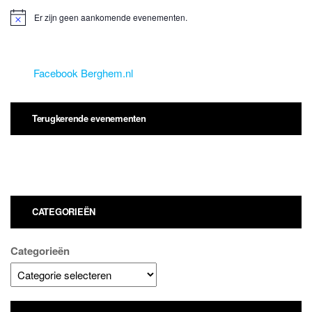
Er zijn geen aankomende evenementen.
B
e
r
i
c
Facebook Berghem.nl
h
t
Terugkerende evenementen
CATEGORIEËN
Categorieën