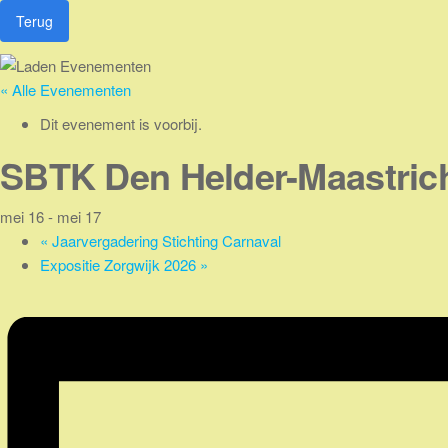
Ga
Terug
naar
de
inhoud
« Alle Evenementen
Dit evenement is voorbij.
SBTK Den Helder-Maastric
mei 16
-
mei 17
«
Jaarvergadering Stichting Carnaval
Expositie Zorgwijk 2026
»