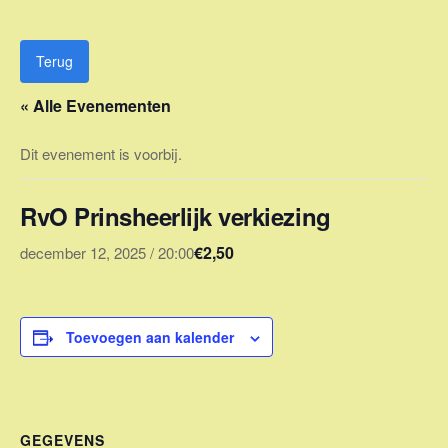
Ga
naar
de
Terug
inhoud
« Alle Evenementen
Dit evenement is voorbij.
RvO Prinsheerlijk verkiezing
€2,50
december 12, 2025 / 20:00
Toevoegen aan kalender
GEGEVENS