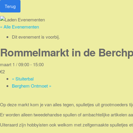
Ga
Terug
naar
de
inhoud
« Alle Evenementen
Dit evenement is voorbij.
Rommelmarkt in de Berchp
maart 1 / 09:00
-
15:00
€2
«
Stuiterbal
Berghem Ontmoet
»
Op deze markt kom je van alles tegen, spulletjes uit grootmoeders tijd
Er worden alleen tweedehandse spullen of ambachtelijke artikelen 
Uiteraard zijn hobbyisten ook welkom met zelfgemaakte spulletjes et