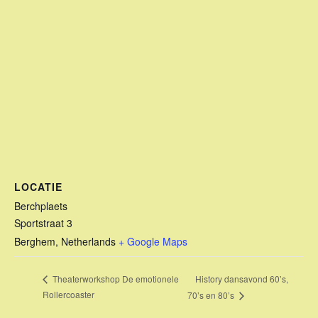
LOCATIE
Berchplaets
Sportstraat 3
Berghem
,
Netherlands
+ Google Maps
History dansavond 60’s,
Theaterworkshop De emotionele
Rollercoaster
70’s en 80’s