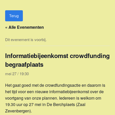
Ga
naar
de
Terug
inhoud
« Alle Evenementen
Dit evenement is voorbij.
Informatiebijeenkomst crowdfunding
begraafplaats
mei 27 / 19:30
Het gaat goed met de crowdfundingsactie en daarom is
het tijd voor een nieuwe informatiebijeenkomst over de
voortgang van onze plannen. Iedereen is welkom om
19.30 uur op 27 mei in De Berchplaets (Zaal
Zevenbergen).