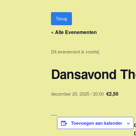
Ga
naar
de
Terug
inhoud
« Alle Evenementen
Dit evenement is voorbij.
Dansavond The
€2,50
december 20, 2025 / 20:00
Toevoegen aan kalender