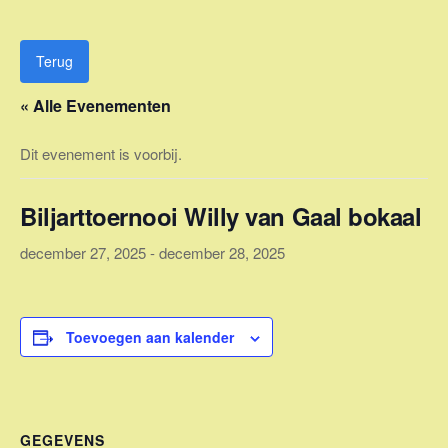
Ga
naar
de
Terug
inhoud
« Alle Evenementen
Dit evenement is voorbij.
Biljarttoernooi Willy van Gaal bokaal
december 27, 2025
-
december 28, 2025
Toevoegen aan kalender
GEGEVENS